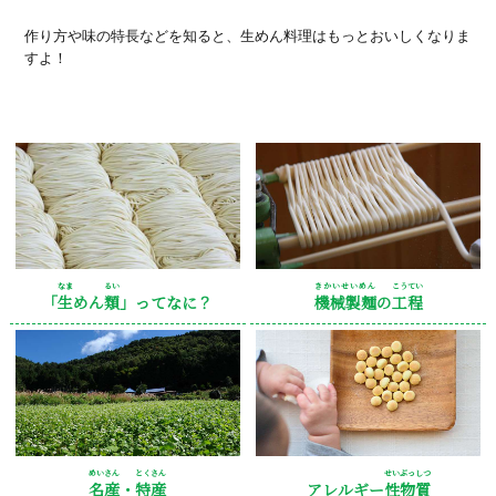
作り方や味の特長などを知ると、生めん料理はもっとおいしくなりま
すよ！
なま
るい
きかいせいめん
こうてい
「
生
めん
類
」ってなに？
機械製麺
の
工程
めいさん
とくさん
せいぶっしつ
名産
・
特産
アレルギー
性物質