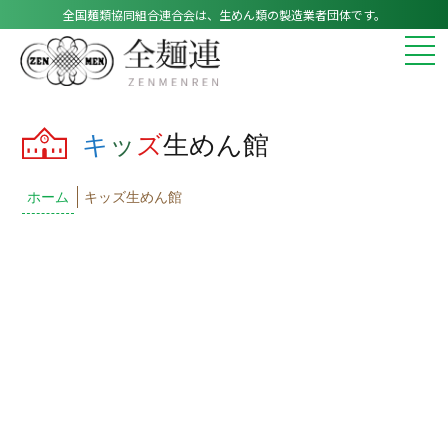
全国麺類協同組合連合会は、生めん類の製造業者団体です。
キ
ッ
ズ
生めん館
ホーム
キッズ生めん館