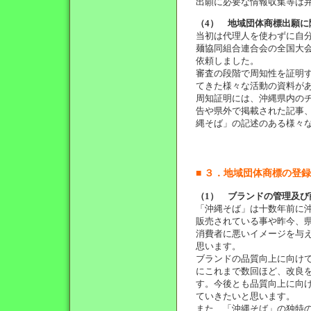
出願に必要な情報収集等は
（4） 地域団体商標出願
当初は代理人を使わずに自
麺協同組合連合会の全国大
依頼しました。
審査の段階で周知性を証明
てきた様々な活動の資料が
周知証明には、沖縄県内の
告や県外で掲載された記事
縄そば」の記述のある様々
■ ３．地域団体商標の登
（1） ブランドの管理及
「沖縄そば」は十数年前に
販売されている事や昨今、
消費者に悪いイメージを与
思います。
ブランドの品質向上に向け
にこれまで数回ほど、改良
す。今後とも品質向上に向
ていきたいと思います。
また、「沖縄そば」の独特