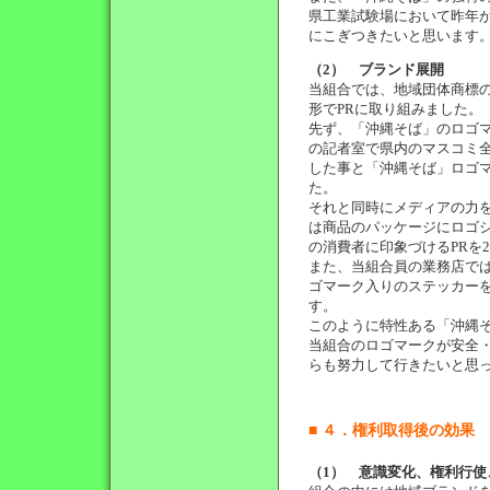
県工業試験場において昨年
にこぎつきたいと思います
（2） ブランド展開
当組合では、地域団体商標
形でPRに取り組みました。
先ず、「沖縄そば」のロゴ
の記者室で県内のマスコミ
した事と「沖縄そば」ロゴ
た。
それと同時にメディアの力
は商品のパッケージにロゴ
の消費者に印象づけるPRを
また、当組合員の業務店で
ゴマーク入りのステッカー
す。
このように特性ある「沖縄
当組合のロゴマークが安全
らも努力して行きたいと思
■ ４．権利取得後の効果
（1） 意識変化、権利行使