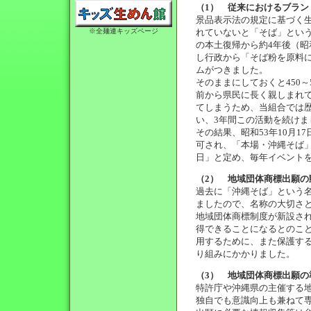
（1） 従来におけるブラン
景品表示法の規定に基づく生
※全麺連キッズページ
れていないと「そば」とい
の本土復帰から約4年後（昭
し行政から「そば粉を原料
ムがつきました。
そのままにしておくと450
前から県民に長く親しまれ
てしまうため、当組合では
い、3年間この活動を続けま
その結果、昭和53年10月
可され、「本場・沖縄そば
日」と定め、毎年イベント
（2） 地域団体商標出願の
過去に「沖縄そば」という
ましたので、名称の大切さ
地域団体商標制度が新設さ
得できることになるとのこ
用するために、また保護す
り組みにかかりました。
（3） 地域団体商標出願の
特許庁や沖縄県の主催する
独自でも意識向上も兼ねて