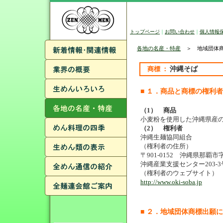
トップページ
｜
お問い合わせ
｜
個人情報
各地の名産・特産
＞ 地域団体商
商標 ：
沖縄そば
■ １．商品と商標の権利者
（1） 商品
小麦粉を使用した沖縄県産
（2） 権利者
沖縄生麺協同組合
（権利者の住所）
〒901-0152 沖縄県那覇市
沖縄産業支援センター203-3
（権利者のウェブサイト）
http://www.oki-soba.jp
■ ２．地域団体商標出願